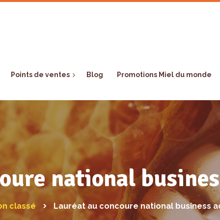
Points de ventes
Blog
Promotions Miel du monde
coure national busine
on classé
Lauréat au concoure national business 