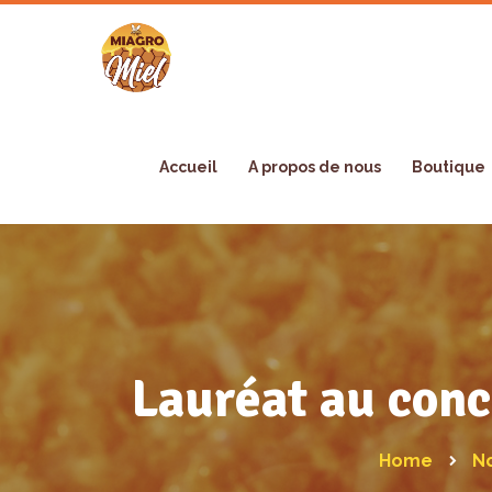
Accueil
A propos de nous
Boutique
Lauréat au con
Home
N