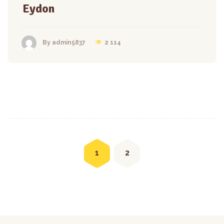
Eydon
2 114
By admin5837
Posts
navigation
1
2