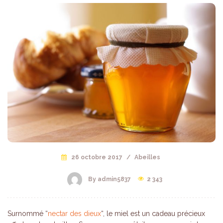
26 octobre 2017
/
Abeilles
By admin5837
2 343
Surnommé “
nectar des dieux
“, le miel est un cadeau précieux