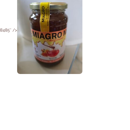
28485″ />