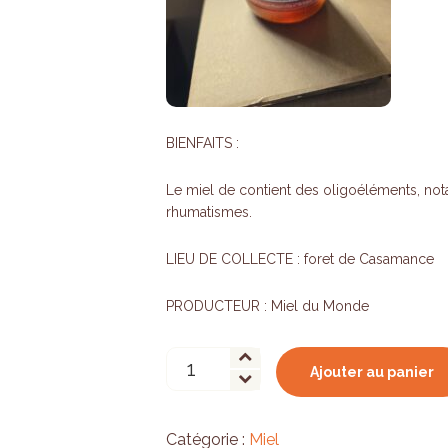
BIENFAITS :
Le miel de contient des oligoéléments, n
rhumatismes.
LIEU DE COLLECTE : foret de Casamance
PRODUCTEUR : Miel du Monde
quantité
Ajouter au panier
de
Miel
de
Catégorie :
Miel
forêt