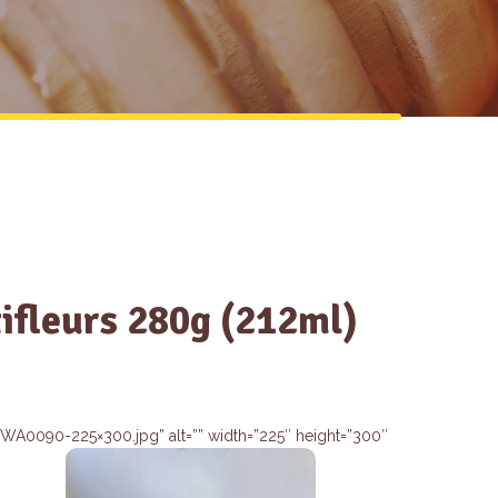
tifleurs 280g (212ml)
0090-225×300.jpg” alt=”” width=”225″ height=”300″