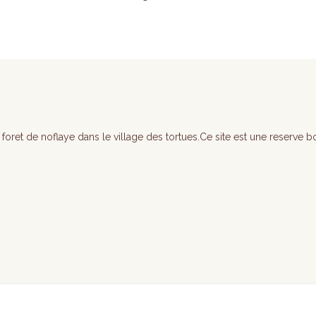
Multifleurs
280g
(212ml)
oret de noflaye dans le village des tortues.Ce site est une reserve 